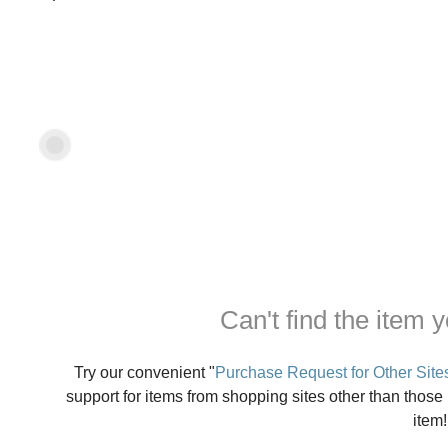
Can't find the item y
Try our convenient "
Purchase Request for Other Site
support for items from shopping sites other than those
item!