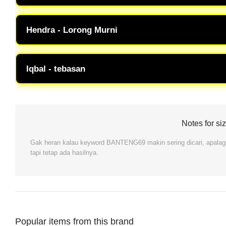
Awalnya coba-coba, ternyata BANTENG69 emang beda dari yang la
Hendra - Lorong Murni
Sekarang lebih sering main di BANTENG69 karena aksesnya cepet d
Iqbal - tebasan
Tampilan BANTENG69 simpel tapi performanya mantap.
Notes for si
Gak heran kalau keyword BANTENG69 makin sering dicari, apala
tapi tetap ada hasilnya.
Popular items from this brand