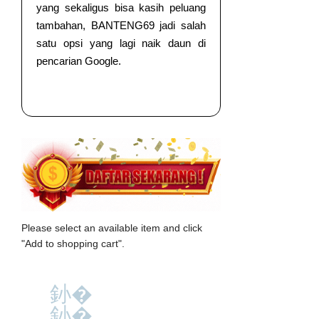
yang sekaligus bisa kasih peluang
tambahan, BANTENG69 jadi salah
satu opsi yang lagi naik daun di
pencarian Google.
Please select an available item and click
"Add to shopping cart".
Facebook