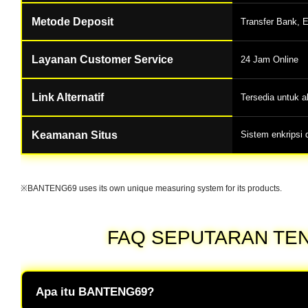
Metode Deposit
Transfer Bank, 
Layanan Customer Service
24 Jam Online
Link Alternatif
Tersedia untuk a
Keamanan Situs
Sistem enkripsi
※BANTENG69 uses its own unique measuring system for its products.
FAQ SEPUTARAN TE
Apa itu BANTENG69?